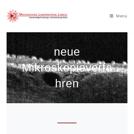
Menü
neue
Mikroskopieverfa
hren