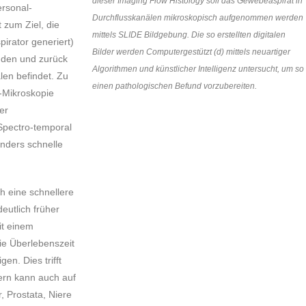
dieser Imaging Flow Histology soll das Gewebeaspirat in
ersonal-
Durchflusskanälen mikroskopisch aufgenommen werden
 zum Ziel, die
mittels SLIDE Bildgebung. Die so erstellten digitalen
irator generiert)
Bilder werden Computergestützt (d) mittels neuartiger
nden und zurück
Algorithmen und künstlicher Intelligenz untersucht, um so
len befindet. Zu
einen pathologischen Befund vorzubereiten.
n-Mikroskopie
er
Spectro-temporal
onders schnelle
h eine schnellere
deutlich früher
it einem
ie Überlebenszeit
en. Dies trifft
ern kann auch auf
, Prostata, Niere