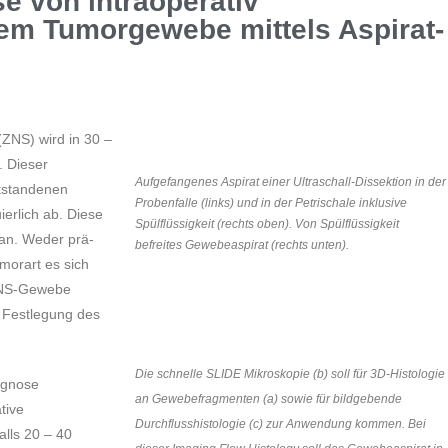
e von intraoperativ
em Tumorgewebe mittels Aspirat-
ZNS) wird in 30 –
. Dieser
Aufgefangenes Aspirat einer Ultraschall-Dissektion in der
ntstandenen
Probenfalle (links) und in der Petrischale inklusive
erlich ab. Diese
Spülflüssigkeit (rechts oben). Von Spülflüssigkeit
 an. Weder prä-
befreites Gewebeaspirat (rechts unten).
umorart es sich
ZNS-Gewebe
e Festlegung des
Die schnelle SLIDE Mikroskopie (b) soll für 3D-Histologie
agnose
an Gewebefragmenten (a) sowie für bildgebende
tive
Durchflusshistologie (c) zur Anwendung kommen. Bei
alls 20 – 40