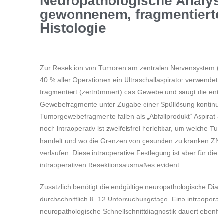
Neuropathologische Analys
gewonnenem, fragmentiert
Histologie
Zur Resektion von Tumoren am zentralen Nervensystem (
40 % aller Operationen ein Ultraschallaspirator verwendet
fragmentiert (zertrümmert) das Gewebe und saugt die e
Gewebefragmente unter Zugabe einer Spüllösung kontinui
Tumorgewebefragmente fallen als „Abfallprodukt“ Aspirat
noch intraoperativ ist zweifelsfrei herleitbar, um welche T
handelt und wo die Grenzen von gesunden zu kranken 
verlaufen. Diese intraoperative Festlegung ist aber für di
intraoperativen Resektionsausmaßes evident.
Zusätzlich benötigt die endgültige neuropathologische Di
durchschnittlich 8 -12 Untersuchungstage. Eine intraopera
neuropathologische Schnellschnittdiagnostik dauert ebenf