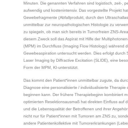
Minuten. Die genannten Verfahren sind logistisch, zeit-, p
aufwendig und kostenintensiv. Das vorgestellte Projekt hat
Gewebefragmente (Abfallprodukt, durch den Ultraschallasp
unmittelbar zur neuropathologischen Histologie zu verwe
zu spiegeln, ob man sich bereits in Tumorfreien ZNS-Area
diesem Zweck soll das Aspirat mit Hilfe der Multiphotone
(MPM) im Durchfluss (Imaging Flow Histology) während d
Gewebeaspiration untersucht werden. Dies erfolgt durch 
Laser Imaging by Diffractive Excitation (SLIDE), eine bes
Form der MPM, KI-unterstützt.
Das kommt den Patient*innen unmittelbar zugute, da durc
Diagnose eine personalisierte / individualisierte Therapie 
beginnen kann. Der frühere Therapiebeginn kombiniert m
optimierten Resektionsausmaß hat direkten Einfluss auf d
und die Lebensqualität der Betroffenen und ihrer Angehörig
nicht nur für Patient*innen mit Tumoren am ZNS zu, sond
andere Patientenkollektive mit Tumorerkrankungen (Leber