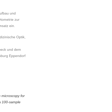
Aufbau und
ytometrie zur
nsatz ein.
dizinische Optik,
übeck und dem
amburg Eppendorf
n microscopy for
 a 100-sample