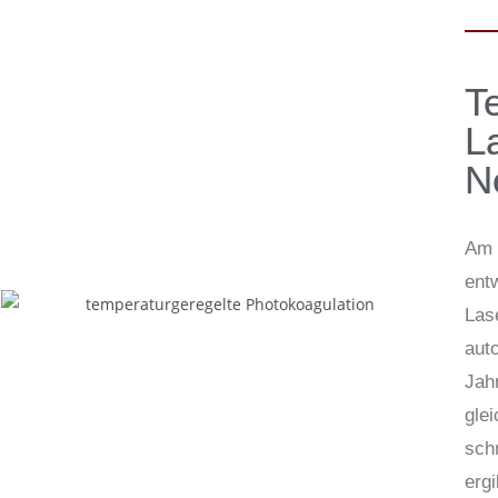
T
L
N
Am 
ent
Las
auto
Jahr
gle
sch
ergi