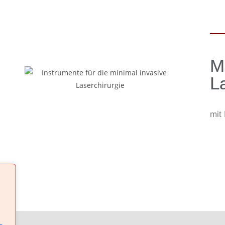
M
La
mit
n