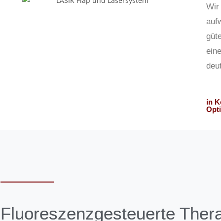
Wir 
auf
güt
eine
deut
in K
Opti
Fluoreszenz­gesteuerte Ther