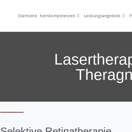
Startseite
Kernkompetenzen
Leistungsangebote
P
Laserthera
Theragn
Selektive Retina­therapie